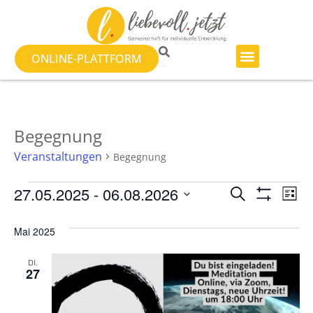
ONLINE-PLATTFORM
Begegnung
Veranstaltungen
Begegnung
Veranst
Ve
27.05.2025
 - 
06.08.2026
SUCHE
LISTE
Filter Anzeig
Datum
An
Suche
wählen.
Mai 2025
Na
und
DI.
Ansicht
27
Navigat