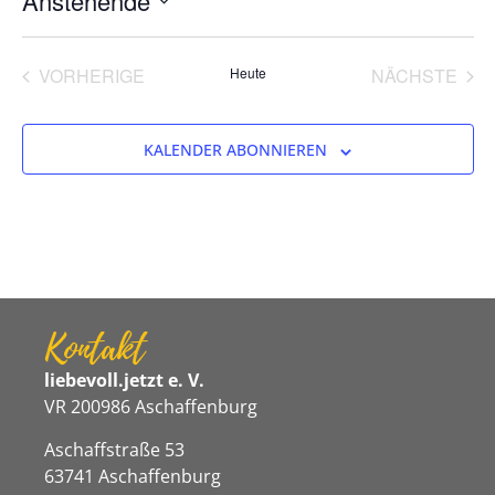
Anstehende
Datum
wählen.
VERANSTALTUNGEN
VER
VORHERIGE
Heute
NÄCHSTE
KALENDER ABONNIEREN
Kontakt
liebevoll.jetzt e. V.
VR 200986 Aschaffenburg
Aschaffstraße 53
63741 Aschaffenburg