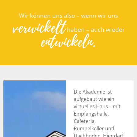
Wir können uns also – wenn wir uns
verwickelt
haben – auch wieder
entwickeln.
Die Akademie ist
aufgebaut wie ein
virtuelles Haus – mit
Empfangshalle,
Cafeteria,
Rumpelkeller und
Dachboden. Hier darf