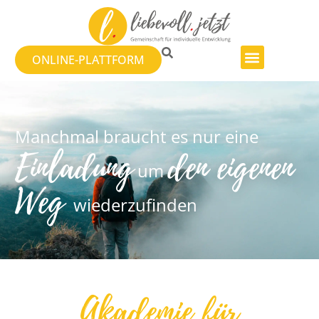
ONLINE-PLATTFORM
Manchmal braucht es nur eine
Einladung
den eigenen
um
Weg
wiederzufinden
Akademie für