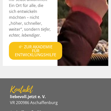
Ein Ort für alle, die
sich entwickeln
möchten – nicht
„höher, schneller,
weiter“, sondern
tiefer,
echter, lebendiger
.
ZUR AKADEMIE
FÜR
ENTWICKLUNGSHILFE
Kontakt
liebevoll.jetzt e. V.
VR 200986 Aschaffenburg