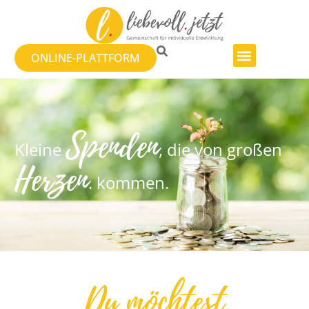
ONLINE-PLATTFORM
Spenden
Kleine
, die von großen
Herzen
. kommen.
Du möchtest