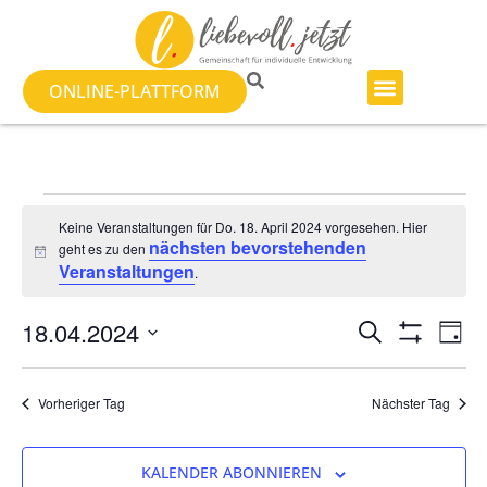
ONLINE-PLATTFORM
Keine Veranstaltungen für Do. 18. April 2024 vorgesehen. Hier
nächsten bevorstehenden
geht es zu den
Hinweis
Veranstaltungen
.
Veranst
Ve
18.04.2024
SUCHE
TAG
Filter Anzeig
Datum
An
Suche
wählen.
Na
Vorheriger Tag
Nächster Tag
und
Ansicht
KALENDER ABONNIEREN