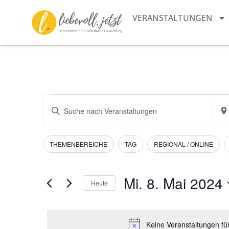
VERANSTALTUNGEN
Veranstaltungen
Bitte
Sta
Schlüsselwort
ein
Suche
eingeben.
Suc
Suche
nac
und
nach
Vera
Filter
Das
THEMENBEREICHE
TAG
REGIONAL / ONLINE
Veranstaltungen
Ändern
Schlüsselwort.
Ansichten,
der
Navigation
Formular-
Mi. 8. Mai 2024
Heute
Eingabefelder
Datum
wird
wählen.
die
Keine Veranstaltungen fü
Liste