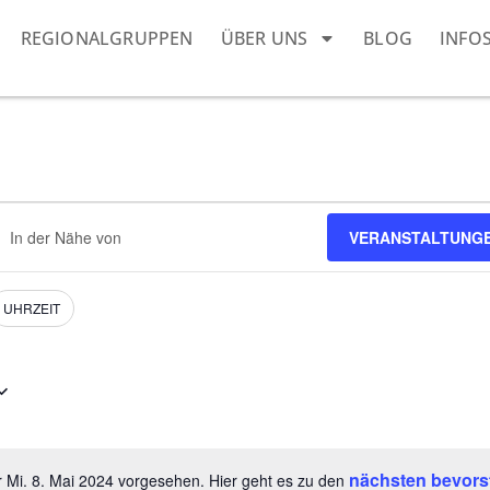
REGIONALGRUPPEN
ÜBER UNS
BLOG
INFO
ndort
VERANSTALTUNG
geben.
he
h
nstaltungen.
UHRZEIT
nächsten bevors
r Mi. 8. Mai 2024 vorgesehen. Hier geht es zu den
Hinweis