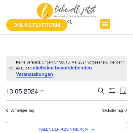
ONLINE-PLATTFORM
Keine Veranstaltungen für Mo. 13. Mai 2024 vorgesehen. Hier geht
nächsten bevorstehenden
es zu den
Hinweis
Veranstaltungen
.
Veranst
Ve
13.05.2024
SUCHE
TAG
Filter Anzeig
Datum
An
Suche
wählen.
Na
Vorheriger Tag
Nächster Tag
und
Ansicht
KALENDER ABONNIEREN