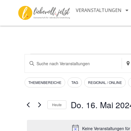
VERANSTALTUNGEN
Veranstaltungen
Bitte
Sta
Schlüsselwort
ein
Suche
eingeben.
Suc
Suche
nac
und
nach
Vera
Filter
Das
THEMENBEREICHE
TAG
REGIONAL / ONLINE
Veranstaltungen
Ändern
Schlüsselwort.
Ansichten,
der
Navigation
Formular-
Do. 16. Mai 202
Heute
Eingabefelder
Datum
wird
wählen.
die
Keine Veranstaltungen für
Liste