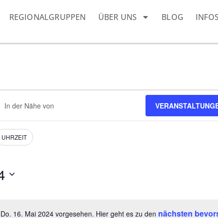
REGIONALGRUPPEN
ÜBER UNS
BLOG
INFO
ndort
VERANSTALTUNG
geben.
he
h
nstaltungen.
UHRZEIT
4
nächsten bevor
 Do. 16. Mai 2024 vorgesehen. Hier geht es zu den
Hinweis