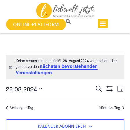
ONLINE-PLATTFORM
Keine Veranstaltungen für Mi. 28. August 2024 vorgesehen. Hier
nächsten bevorstehenden
geht es zu den
Hinweis
Veranstaltungen
.
Veranst
Ve
28.08.2024
SUCHE
TAG
Filter Anzeig
Datum
An
Suche
wählen.
Na
Vorheriger Tag
Nächster Tag
und
Ansicht
KALENDER ABONNIEREN