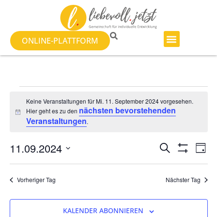
ONLINE-PLATTFORM
Keine Veranstaltungen für Mi. 11. September 2024 vorgesehen.
nächsten bevorstehenden
Hier geht es zu den
Hinweis
Veranstaltungen
.
Veranst
Ve
11.09.2024
SUCHE
TAG
Filter Anzeig
Datum
An
Suche
wählen.
Na
Vorheriger Tag
Nächster Tag
und
Ansicht
KALENDER ABONNIEREN