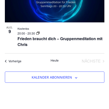
Photo
View
AUG.
Kostenlos
9
20:00
-
20:30
Frieden braucht dich – Gruppenmeditation mit
Chris
VER
Heute
NÄCHSTE
Veranstaltungen
Vorherige
KALENDER ABONNIEREN