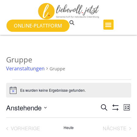
ONLINE-PLATTFORM
Gruppe
Veranstaltungen
Gruppe
Es wurden keine Ergebnisse gefunden.
Hinweis
Veranst
Ve
Anstehende
SUCHE
LISTE
Filter Anzeig
Datum
An
Suche
wählen.
Na
VERANSTALTUNGEN
VER
VORHERIGE
Heute
NÄCHSTE
und