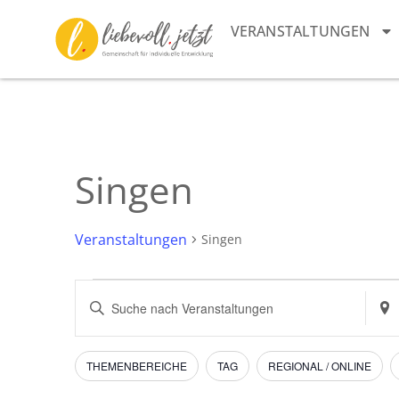
VERANSTALTUNGEN
Singen
Veranstaltungen
Singen
Veranstaltungen
Bitte
Stan
Schlüsselwort
eing
Suche
eingeben.
Such
Suche
nach
und
nach
Vera
Filter
Das
THEMENBEREICHE
TAG
REGIONAL / ONLINE
Veranstaltungen
Ändern
Schlüsselwort.
Ansichten,