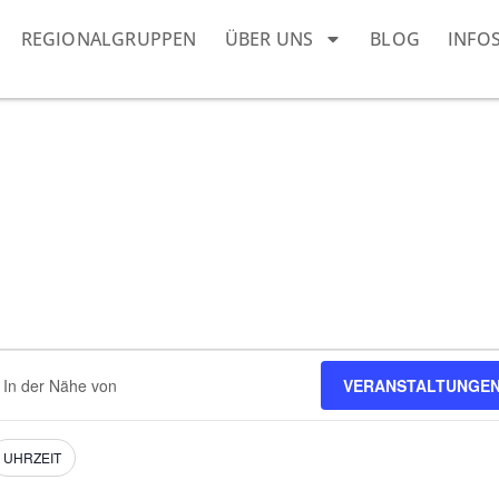
REGIONALGRUPPEN
ÜBER UNS
BLOG
INFO
dort
VERANSTALTUNGEN
eben.
e
nstaltungen.
UHRZEIT