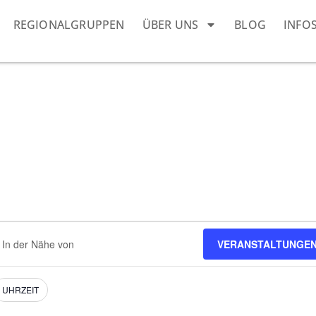
REGIONALGRUPPEN
ÜBER UNS
BLOG
INFO
dort
VERANSTALTUNGEN
eben.
e
nstaltungen.
UHRZEIT