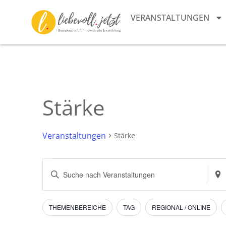
VERANSTALTUNGEN
Stärke
Veranstaltungen
Stärke
Veranstaltungen
Bitte
Stan
Schlüsselwort
eing
Suche
eingeben.
Such
Suche
nach
und
nach
Vera
Filter
Das
THEMENBEREICHE
TAG
REGIONAL / ONLINE
Veranstaltungen
Ändern
Schlüsselwort.
Ansichten,