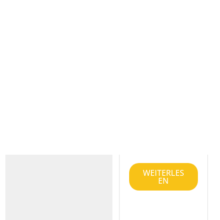
Mein Leben lang
Märchen und
war ich die
Geschichten über Liebe,
Nachgiebige …
Weisheit ...
die, die alle
anderen
verstanden hat,
die mitfühlen
konnte, wenn
jemand sein Herz
ausgeschüttet
hat. Nur mit mir
selber ging ich
ziemlich (...)
WEITERLES
EN