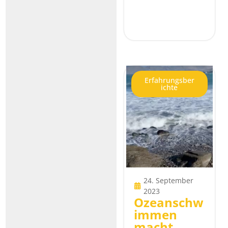
Erfahrungsber
ichte
24. September
2023
Ozeanschw
immen
macht