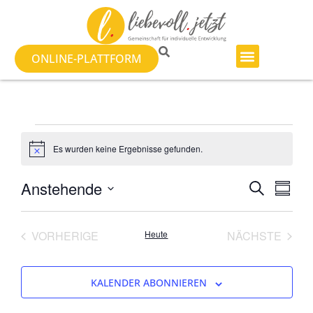
ONLINE-PLATTFORM
Es wurden keine Ergebnisse gefunden.
Hinweis
Veran
Ver
Anstehende
SUCHE
ZUSAM
Datum
Ans
Suche
auswählen.
Nav
VERANSTALTUNGEN
VERA
VORHERIGE
Heute
NÄCHSTE
und
Ansich
KALENDER ABONNIEREN
Naviga