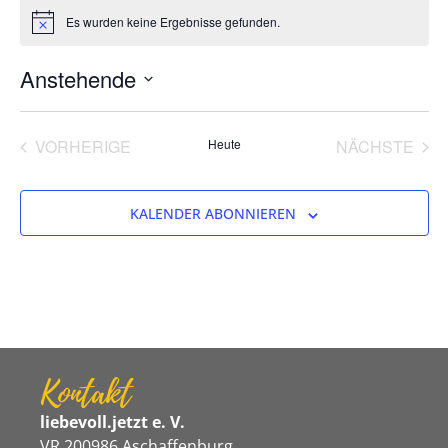
Es wurden keine Ergebnisse gefunden.
Hinweis
Anstehende
Datum
wählen.
VERANSTALTUNGEN
VER
VORHERIGE
Heute
NÄCHSTE
KALENDER ABONNIEREN
Kontakt
liebevoll.jetzt e. V.
VR 200986 Aschaffenburg