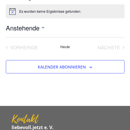
Es wurden keine Ergebnisse gefunden.
Hinweis
Anstehende
Datum
wählen.
VERANSTALTUNGEN
VER
VORHERIGE
Heute
NÄCHSTE
KALENDER ABONNIEREN
Kontakt
liebevoll.jetzt e. V.