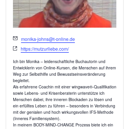
Email
monika-johns@t-online.de
Webseite
https://mutzurliebe.com/
Ich bin Monika – leidenschaftliche Buchautorin und
Entwicklerin von Online-Kursen, die Menschen auf ihrem
Weg zur Selbsthilfe und Bewusstseinsveränderung
begleitet.
Als erfahrene Coachin mit einer wingwave®-Qualifikation
sowie Lebens- und Krisenberaterin unterstütze ich
Menschen dabei, ihre inneren Blockaden zu lösen und
ein erfülltes Leben zu führen – besonders in Verbindung
mit der genialen und hoch wirkungsvollen IFS-Methode
(Inneres Familiensystem).
In meinem BODY-MIND-CHANGE Prozess biete ich ein