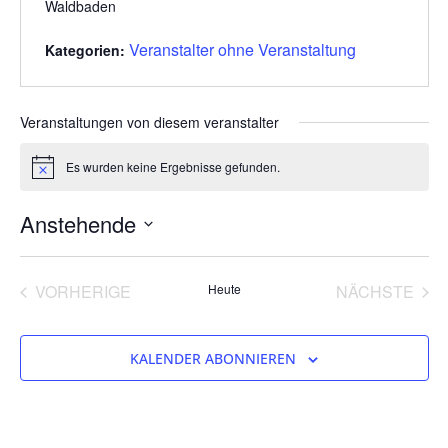
Waldbaden
Veranstalter ohne Veranstaltung
Kategorien:
Veranstaltungen von diesem veranstalter
Es wurden keine Ergebnisse gefunden.
Hinweis
Anstehende
Datum
wählen.
VERANSTALTUNGEN
VER
VORHERIGE
Heute
NÄCHSTE
KALENDER ABONNIEREN