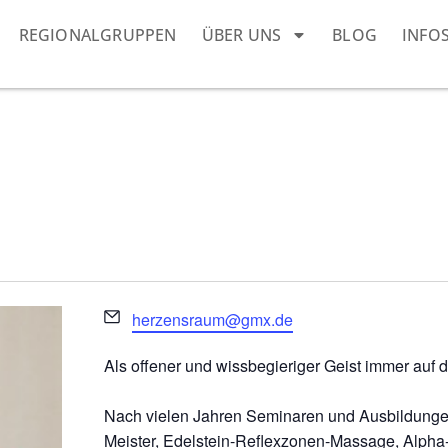
REGIONALGRUPPEN
ÜBER UNS
BLOG
INFO
Email
herzensraum@gmx.de
Als offener und wissbegieriger Geist immer auf 
Nach vielen Jahren Seminaren und Ausbildungen
Meister, Edelstein-Reflexzonen-Massage, Alph