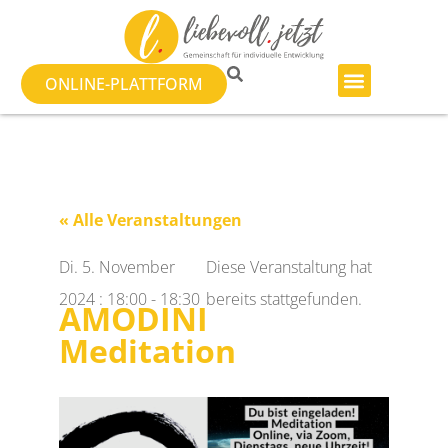
ONLINE-PLATTFORM
« Alle Veranstaltungen
Di. 5. November
Diese Veranstaltung hat
2024
:
18:00
-
18:30
bereits stattgefunden.
AMODINI
Meditation