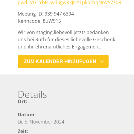
pwd=VG1YbFUwd0gwRkJHY1pkb2xqNnVSZz09
Meeting-ID: 939 947 6394
Kenncode: 8uW915
Wir von staging.liebevoll.jetzt/ bedanken
uns bei Ruth für dieses liebevolle Geschenk
und ihr ehrenamtliches Engagement.
ZUM KALENDER HINZUFÜGEN
Details
Ort:
Datum:
Di. 5. November 2024
Zeit: