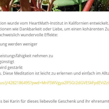
on wurde vom HeartMath-Institut in Kalifornien entwickelt.
tionen wie Dankbarkeit oder Liebe, um einen kohärenten Z
hweislich wundervolle Effekte:
rung werden weniger
istungsfähigkeit nehmen zu
günstigt
ird gestärkt
 Diese Meditation ist leicht zu erlernen und einfach im All
.us/j/4282186495?pwd=MnF5WVgya2lFSGt2dGVESkFydEViZz
ns bei Karin für dieses liebevolle Geschenk und ihr ehrena