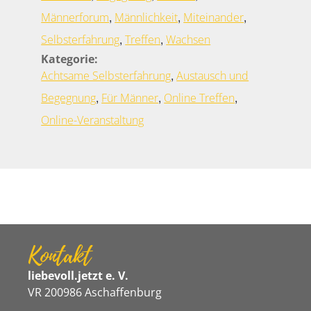
,
,
,
Männerforum
Männlichkeit
Miteinander
,
,
Selbsterfahrung
Treffen
Wachsen
Kategorie:
,
Achtsame Selbsterfahrung
Austausch und
,
,
,
Begegnung
Für Männer
Online Treffen
Online-Veranstaltung
Kontakt
liebevoll.jetzt e. V.
VR 200986 Aschaffenburg