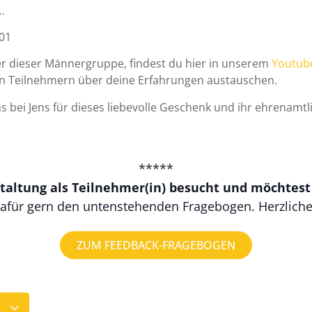
…
01
er dieser Männergruppe, findest du hier in unserem
Youtub
n Teilnehmern über deine Erfahrungen austauschen.
ns bei Jens für dieses liebevolle Geschenk und ihr ehrenam
*****
taltung als Teilnehmer(in) besucht und möchtes
afür gern den untenstehenden Fragebogen. Herzlich
ZUM FEEDBACK-FRAGEBOGEN
N