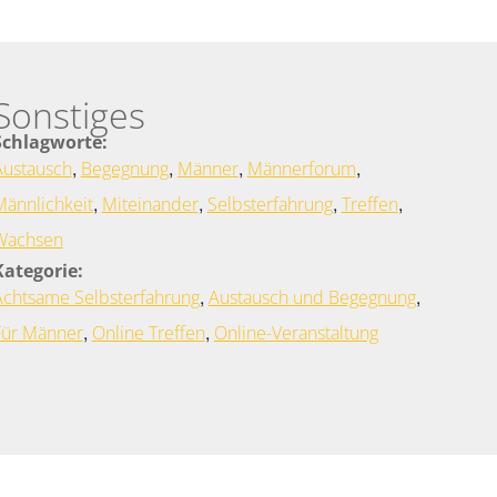
Sonstiges
Schlagworte:
,
,
,
,
Austausch
Begegnung
Männer
Männerforum
,
,
,
,
Männlichkeit
Miteinander
Selbsterfahrung
Treffen
Wachsen
Kategorie:
,
,
Achtsame Selbsterfahrung
Austausch und Begegnung
,
,
Für Männer
Online Treffen
Online-Veranstaltung