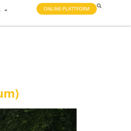
ONLINE-PLATTFORM
S
rum)