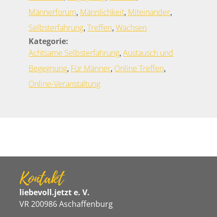
,
,
,
Männerforum
Männlichkeit
Miteinander
,
,
Selbsterfahrung
Treffen
Wachsen
Kategorie:
,
Achtsame Selbsterfahrung
Austausch und
,
,
,
Begegnung
Für Männer
Online Treffen
Online-Veranstaltung
Kontakt
liebevoll.jetzt e. V.
VR 200986 Aschaffenburg