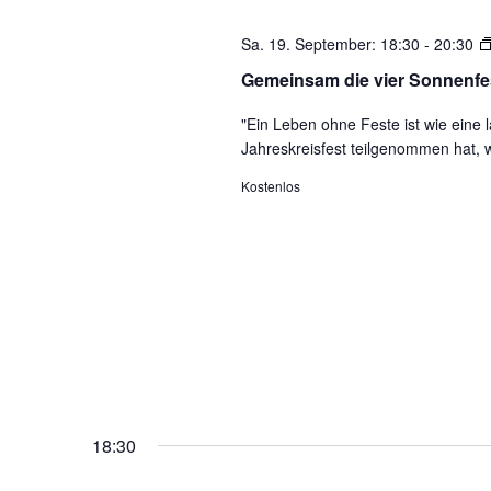
der
Sa. 19. September: 18:30
-
20:30
Veranstaltungen
mit
Gemeinsam die vier Sonnenfes
den
"Ein Leben ohne Feste ist wie ein
gefilterten
Jahreskreisfest teilgenommen hat, 
Ergebnissen
aktualisieren
Kostenlos
18:30