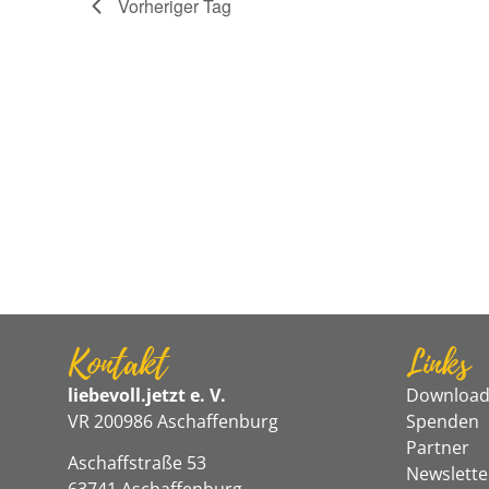
Vorheriger Tag
Kontakt
Links
liebevoll.jetzt e. V.
Download
VR 200986 Aschaffenburg
Spenden
Partner
Aschaffstraße 53
Newslette