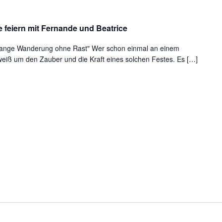
emeinsam
e
 feiern mit Fernande und Beatrice
er
ondfeste
e lange Wanderung ohne Rast" Wer schon einmal an einem
weiß um den Zauber und die Kraft eines solchen Festes. Es […]
iern