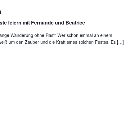
Gemeinsam
die
te feiern mit Fernande und Beatrice
vier
Sonnenfeste
e lange Wanderung ohne Rast" Wer schon einmal an einem
weiß um den Zauber und die Kraft eines solchen Festes. Es […]
feiern