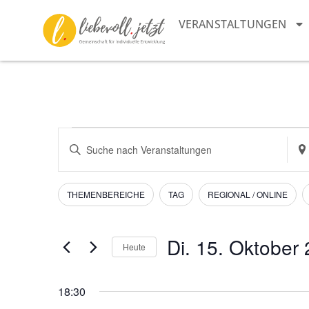
VERANSTALTUNGEN
Veranstaltungen
Bitte
Sta
Schlüsselwort
ein
Suche
eingeben.
Suc
Suche
nac
und
nach
Vera
Filter
Das
THEMENBEREICHE
TAG
REGIONAL / ONLINE
Veranstaltungen
Ändern
Schlüsselwort.
Ansichten,
der
Navigation
Formular-
Di. 15. Oktober
Heute
Eingabefelder
Datum
wird
wählen.
die
18:30
Liste