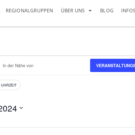
REGIONALGRUPPEN
ÜBER UNS
BLOG
INFO
ndort
VERANSTALTUNG
geben.
he
h
nstaltungen.
UHRZEIT
 2024