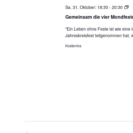
G
Sa. 31. Oktober: 18:30
-
20:30
di
Gemeinsam die vier Mondfeste
vi
M
"Ein Leben ohne Feste ist wie ein
Jahreskreisfest teilgenommen hat, 
fe
Kostenlos