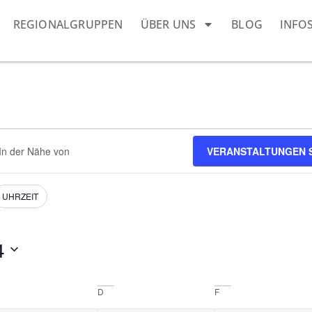
REGIONALGRUPPEN
ÜBER UNS
BLOG
INFO
ort
VERANSTALTUNGEN 
ben.
e
staltungen.
UHRZEIT
4
D
F