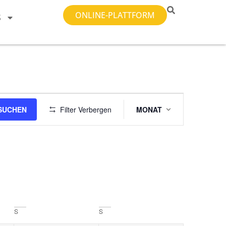
ONLINE-PLATTFORM
S
Veranstalt
SUCHEN
Filter Verbergen
MONAT
Ansichten-
Navigation
S
S