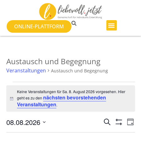
ONLINE-PLATTFORM
Austausch und Begegnung
Veranstaltungen
Austausch und Begegnung
Keine Veranstaltungen für Sa. 8. August 2026 vorgesehen. Hier
nächsten bevorstehenden
geht es zu den
Hinweis
Veranstaltungen
.
Veranst
Ve
08.08.2026
SUCHE
TAG
Filter Anzeig
Datum
An
Suche
wählen.