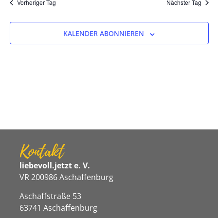
Na
Vorheriger Tag
Nächster Tag
und
Ansicht
KALENDER ABONNIEREN
Navigat
Kontakt
liebevoll.jetzt e. V.
VR 200986 Aschaffenburg
Aschaffstraße 53
63741 Aschaffenburg