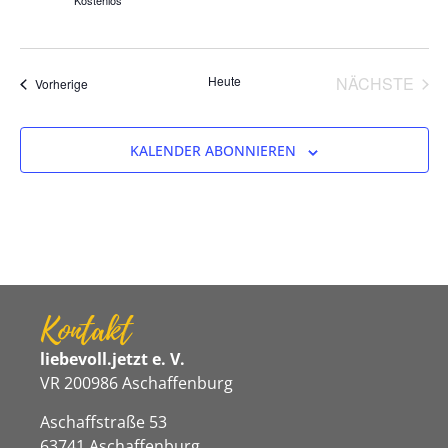
Kostenlos
VER
Heute
NÄCHSTE
Veranstaltungen
Vorherige
KALENDER ABONNIEREN
Kontakt
liebevoll.jetzt e. V.
VR 200986 Aschaffenburg
Aschaffstraße 53
63741 Aschaffenburg