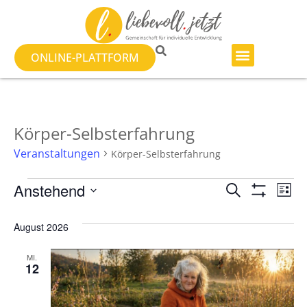
ONLINE-PLATTFORM
Körper-Selbsterfahrung
Veranstaltungen
Körper-Selbsterfahrung
Veranst
Ve
Anstehend
SUCHE
LISTE
Filter Anzeig
Datum
An
Suche
wählen.
August 2026
Na
und
MI.
Ansicht
12
Navigat