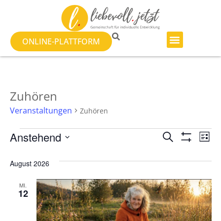
ONLINE-PLATTFORM
Zuhören
Veranstaltungen
Zuhören
Veranst
Ve
Anstehend
SUCHE
LISTE
Filter Anzeig
Datum
An
Suche
wählen.
August 2026
Na
und
MI.
Ansicht
12
Navigat