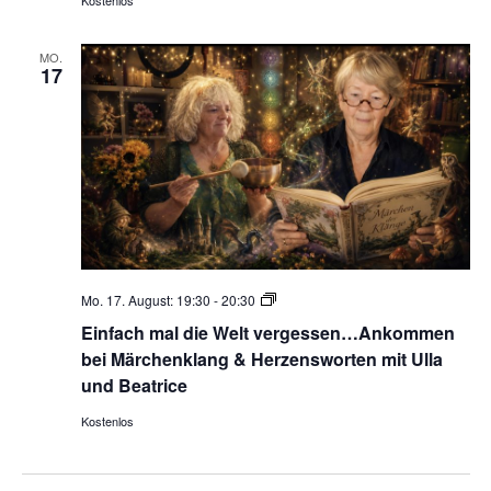
Kostenlos
MO.
17
Märchen
Mo. 17. August: 19:30
-
20:30
erfahren
Einfach mal die Welt vergessen…Ankommen
mit
bei Märchenklang & Herzensworten mit Ulla
allen
und Beatrice
Sinnen
mit
Kostenlos
Ulla
und
der