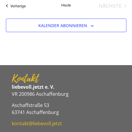
VER
Heute
NÄCHSTE
Veranstaltungen
„Klanginsel“
Vorherige
KALENDER ABONNIEREN
Kontakt
liebevoll.jetzt e. V.
VR 200986 Aschaffenburg
Aschaffstraße 53
63741 Aschaffenburg
kontakt@liebevoll.jetzt