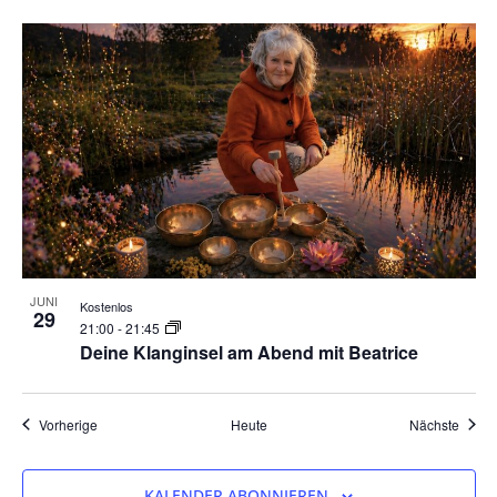
JUNI
Kostenlos
29
21:00
-
21:45
Deine Klanginsel am Abend mit Beatrice
Veranstaltungen
Veran
Vorherige
Heute
Nächste
KALENDER ABONNIEREN