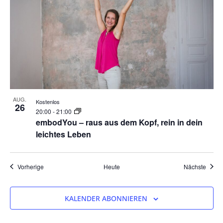
AUG.
Kostenlos
26
20:00
-
21:00
embodYou – raus aus dem Kopf, rein in dein
leichtes Leben
Veranstaltungen
Veran
Vorherige
Heute
Nächste
KALENDER ABONNIEREN