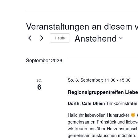
Veranstaltungen an diesem v
Anstehend
Heute
Datum
wählen.
September 2026
So. 6. September: 11:00
-
15:00
SO.
6
Regionalgruppentreffen Liebev
Dörth, Cafe Dhein
Trinkbornstraß
Hallo ihr liebevollen Hunsrücker
W
gemeinsamen Frühstück und liebevo
wir freuen uns über Herzensmensch
gemeinsam austauschen möchten. Ich