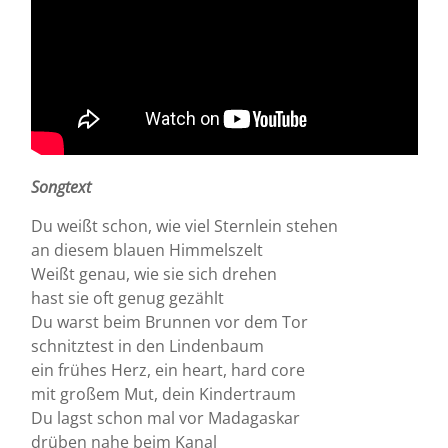
Songtext
Du weißt schon, wie viel Sternlein stehen
an diesem blauen Himmelszelt
Weißt genau, wie sie sich drehen
hast sie oft genug gezählt
Du warst beim Brunnen vor dem Tor
schnitztest in den Lindenbaum
ein frühes Herz, ein heart, hard core
mit großem Mut, dein Kindertraum
Du lagst schon mal vor Madagaskar
drüben nahe beim Kanal