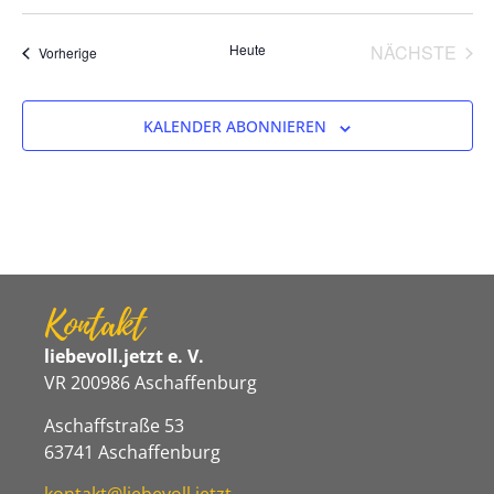
Datum
wählen.
VER
Heute
NÄCHSTE
Veranstaltungen
Vorherige
KALENDER ABONNIEREN
Kontakt
liebevoll.jetzt e. V.
VR 200986 Aschaffenburg
Aschaffstraße 53
63741 Aschaffenburg