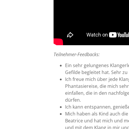
Teilnehmer-Feedbacks:
Ein sehr gelungenes Klangerl
Gefilde begleitet hat. Sehr zu
Ich freue mich über jede Klan
Phantasiereise, die mich sehr
einfallen, die in den nachfo
dürfen.
Ich kann entspannen, genieße
Mich haben als Kind auch die
Beatrice und hat mich und m
und mit dem Klang in mir un