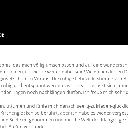
ebnis, das mich völlig umschlossen und auf eine wundersch
 empfehlen, ich werde weiter dabei sein! Vielen herzlichen D
ginsel schon im Voraus. Die ruhige liebevolle Stimme von Bea
 ruhig und entspannt werden lässt. Beatrice lässt sich imm
lgenden Tagen noch nachklingen dürfen. Ich freue mich sehr
n, träumen und fühle mich danach seelig-zufrieden-glückli
 Kirchenglocken so berührt, aber ich habe es wieder verges
eine Seele mitgenommen und mir die Welt des Klanges gezei
d im Außen verbunden.