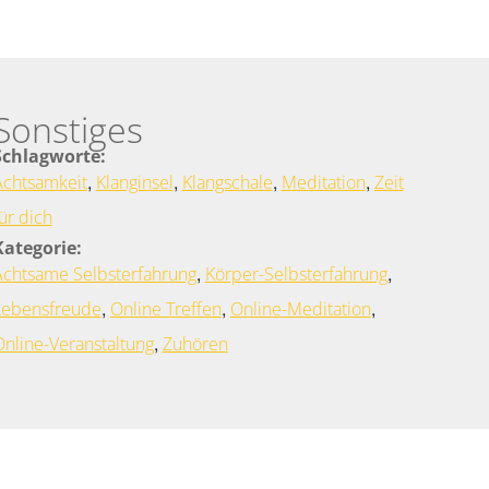
Sonstiges
Schlagworte:
,
,
,
,
Achtsamkeit
Klanginsel
Klangschale
Meditation
Zeit
ür dich
Kategorie:
,
,
Achtsame Selbsterfahrung
Körper-Selbsterfahrung
,
,
,
Lebensfreude
Online Treffen
Online-Meditation
,
Online-Veranstaltung
Zuhören