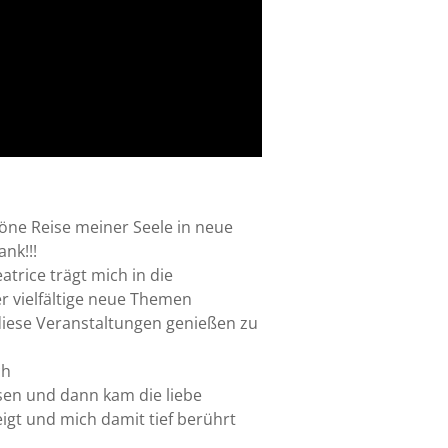
öne Reise meiner Seele in neue
ank!!!
trice trägt mich in die
er vielfältige neue Themen
 diese Veranstaltungen genießen zu
ch
sen und dann kam die liebe
gt und mich damit tief berührt