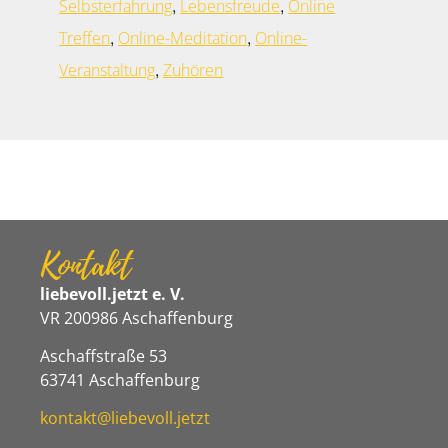
,
,
Selbsterfahrung
Lebensfreude
Online
,
,
Treffen
Online-Meditation
Online-
,
Veranstaltung
Zuhören
Kontakt
liebevoll.jetzt e. V.
VR 200986 Aschaffenburg
Aschaffstraße 53
63741 Aschaffenburg
kontakt@liebevoll.jetzt