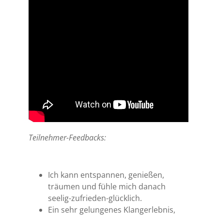
Teilnehmer-Feedbacks:
Ich kann entspannen, genießen,
träumen und fühle mich danach
seelig-zufrieden-glücklich.
Ein sehr gelungenes Klangerlebnis,