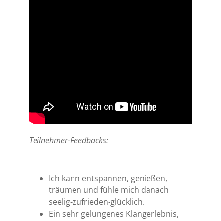
Teilnehmer-Feedbacks:
Ich kann entspannen, genießen,
träumen und fühle mich danach
seelig-zufrieden-glücklich.
Ein sehr gelungenes Klangerlebnis,