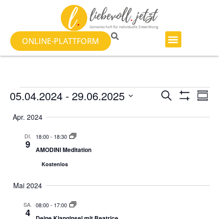
ONLINE-PLATTFORM
Veranst
Ve
05.04.2024
 - 
29.06.2025
SUCHE
ZUSA
Filter Anzeig
Datum
An
Suche
auswählen.
Apr. 2024
Na
und
DI.
18:00
-
18:30
9
Ansicht
AMODINI Meditation
Kostenlos
Navigat
Mai 2024
SA.
08:00
-
17:00
4
Deine Klanginsel mit Beatrice