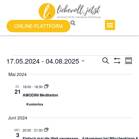
ONLINE-PLATTFORM
Veranst
Ve
17.05.2024
 - 
04.08.2025
SUCHE
ZUSA
Filter Anzeig
Datum
An
Suche
auswählen.
Mai 2024
Na
und
DI.
18:00
-
18:30
21
Ansicht
AMODINI Meditation
Kostenlos
Navigat
Juni 2024
MO.
20:00
-
21:00
3
Einfach mal die Welt vergessen…Ankommen bei Märchenklang & H