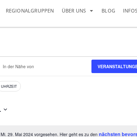
REGIONALGRUPPEN
ÜBER UNS
BLOG
INFO
ndort
VERANSTALTUNG
geben.
he
h
nstaltungen.
UHRZEIT
4
nächsten bevor
 Mi. 29. Mai 2024 vorgesehen. Hier geht es zu den
Hinweis