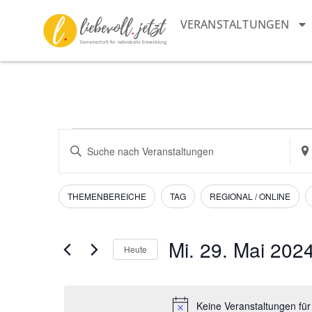
VERANSTALTUNGEN
Veranstaltungen
Bitte
Sta
Schlüsselwort
ein
Suche
eingeben.
Suc
Suche
nac
und
nach
Vera
Filter
Das
THEMENBEREICHE
TAG
REGIONAL / ONLINE
Veranstaltungen
Ändern
Schlüsselwort.
Ansichten,
der
Navigation
Formular-
Mi. 29. Mai 202
Heute
Eingabefelder
Datum
wird
wählen.
die
Keine Veranstaltungen für
Liste