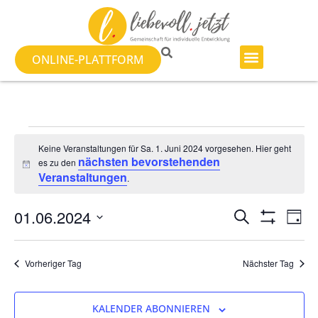
ONLINE-PLATTFORM
Keine Veranstaltungen für Sa. 1. Juni 2024 vorgesehen. Hier geht
nächsten bevorstehenden
es zu den
Hinweis
Veranstaltungen
.
Veranst
Ve
01.06.2024
SUCHE
TAG
Filter Anzeig
Datum
An
Suche
wählen.
Na
Vorheriger Tag
Nächster Tag
und
Ansicht
KALENDER ABONNIEREN