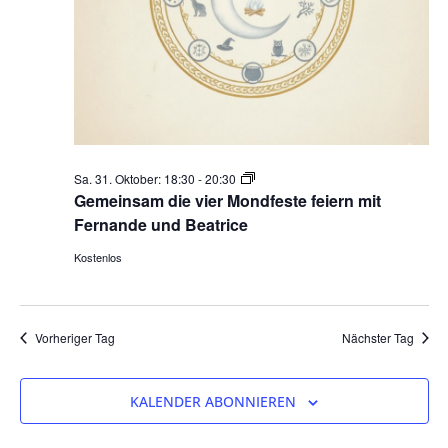
Gemeinsam
Sa. 31. Oktober: 18:30
-
20:30
die
Gemeinsam die vier Mondfeste feiern mit
vier
Fernande und Beatrice
Mondfeste
Kostenlos
feiern
Vorheriger Tag
Nächster Tag
KALENDER ABONNIEREN