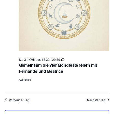
Gemeinsam
Sa. 31. Oktober: 18:30
-
20:30
die
Gemeinsam die vier Mondfeste feiern mit
vier
Fernande und Beatrice
Mondfeste
Kostenlos
feiern
Vorheriger Tag
Nächster Tag