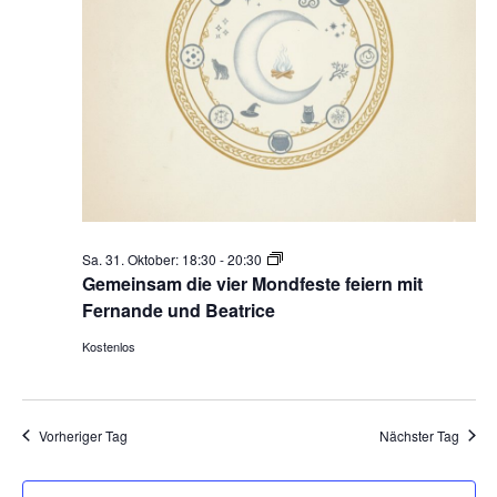
Gemeinsam
Sa. 31. Oktober: 18:30
-
20:30
die
Gemeinsam die vier Mondfeste feiern mit
vier
Fernande und Beatrice
Mondfeste
Kostenlos
feiern
Vorheriger Tag
Nächster Tag