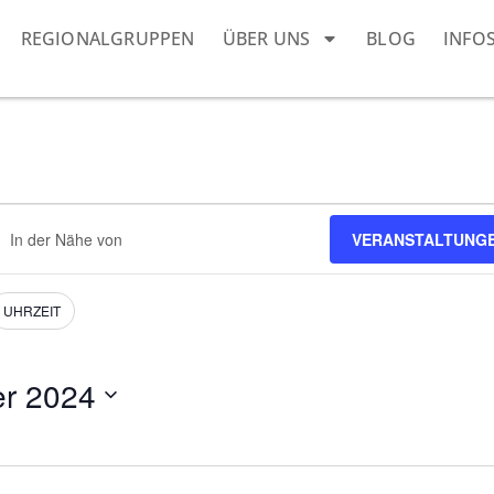
REGIONALGRUPPEN
ÜBER UNS
BLOG
INFO
ndort
VERANSTALTUNG
geben.
he
h
nstaltungen.
UHRZEIT
er 2024