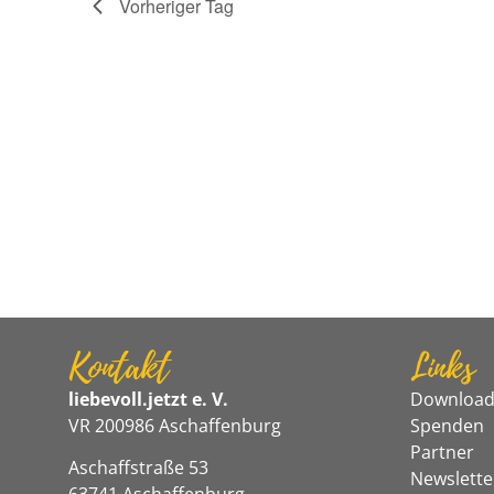
Vorheriger Tag
Kontakt
Links
liebevoll.jetzt e. V.
Download
VR 200986 Aschaffenburg
Spenden
Partner
Aschaffstraße 53
Newslette