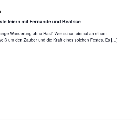
Gemeinsam
die
te feiern mit Fernande und Beatrice
vier
Sonnenfeste
e lange Wanderung ohne Rast" Wer schon einmal an einem
weiß um den Zauber und die Kraft eines solchen Festes. Es […]
feiern