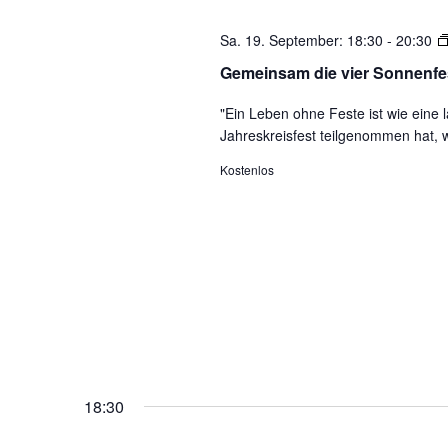
der
Sa. 19. September: 18:30
-
20:30
Veranstaltungen
mit
Gemeinsam die vier Sonnenfes
den
"Ein Leben ohne Feste ist wie ein
gefilterten
Jahreskreisfest teilgenommen hat, 
Ergebnissen
aktualisieren
Kostenlos
18:30