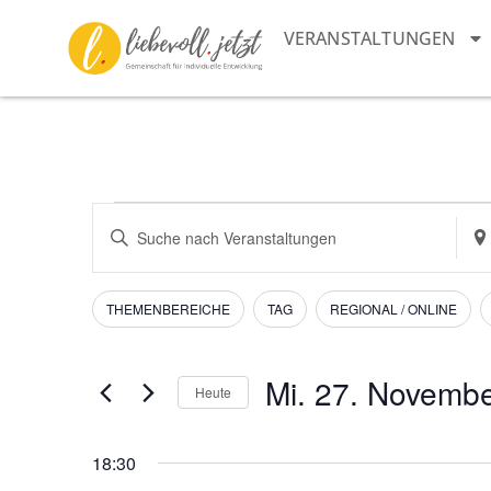
VERANSTALTUNGEN
Veranstaltungen
Bitte
Sta
Schlüsselwort
ein
Suche
eingeben.
Suc
Suche
nac
und
nach
Vera
Filter
Das
THEMENBEREICHE
TAG
REGIONAL / ONLINE
Veranstaltungen
Ändern
Schlüsselwort.
Ansichten,
der
Navigation
Formular-
Mi. 27. Novemb
Heute
Eingabefelder
Datum
wird
wählen.
die
18:30
Liste