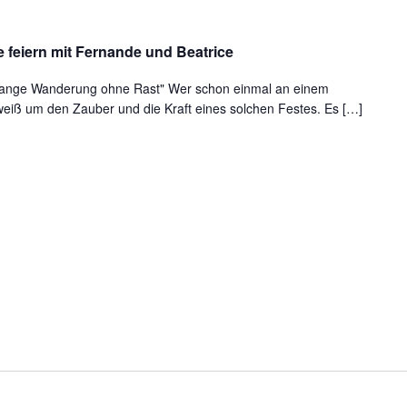
emeinsam
e
 feiern mit Fernande und Beatrice
er
ondfeste
e lange Wanderung ohne Rast" Wer schon einmal an einem
weiß um den Zauber und die Kraft eines solchen Festes. Es […]
iern