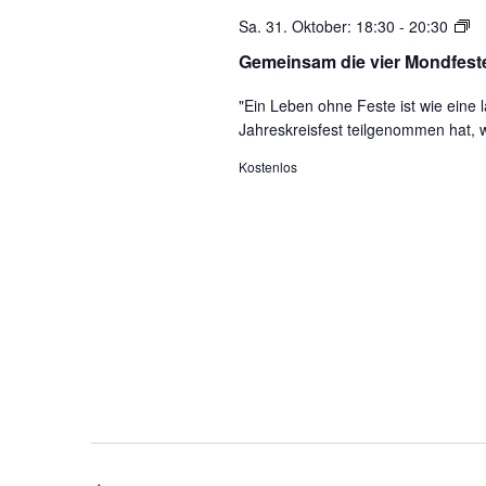
G
Sa. 31. Oktober: 18:30
-
20:30
di
Gemeinsam die vier Mondfeste
vi
M
"Ein Leben ohne Feste ist wie ein
Jahreskreisfest teilgenommen hat, 
fe
Kostenlos