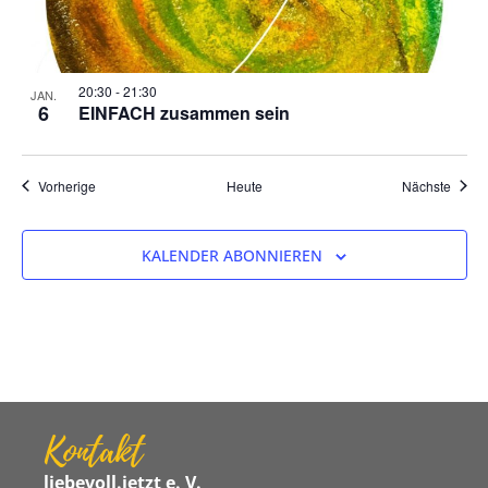
20:30
-
21:30
JAN.
6
EINFACH zusammen sein
Veranstaltungen
Veran
Vorherige
Heute
Nächste
KALENDER ABONNIEREN
Kontakt
liebevoll.jetzt e. V.