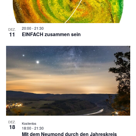
20:00
-
21:30
DEZ.
11
EINFACH zusammen sein
DEZ.
Kostenlos
18
18:00
-
21:30
Mit dem Neumond durch den Jahreskreis