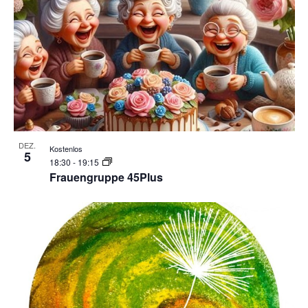
DEZ.
Kostenlos
5
18:30
-
19:15
Frauengruppe 45Plus