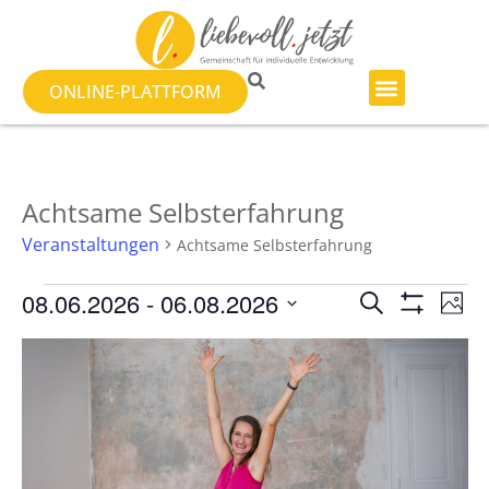
ONLINE-PLATTFORM
Achtsame Selbsterfahrung
Veranstaltungen
Achtsame Selbsterfahrung
Veranst
Ve
08.06.2026
 - 
06.08.2026
SUCHE
FOTO
Filter Anzeig
Datum
An
Suche
auswählen.
List
Na
und
of
Ansicht
Veranstaltungen
Navigat
in