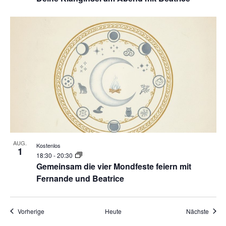
AUG.
Kostenlos
1
18:30
-
20:30
Gemeinsam die vier Mondfeste feiern mit
Fernande und Beatrice
Veranstaltungen
Veran
Vorherige
Heute
Nächste