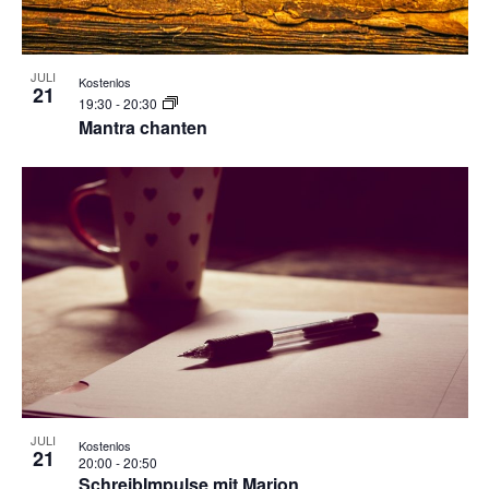
JULI
Kostenlos
21
19:30
-
20:30
Mantra chanten
JULI
Kostenlos
21
20:00
-
20:50
SchreibImpulse mit Marion