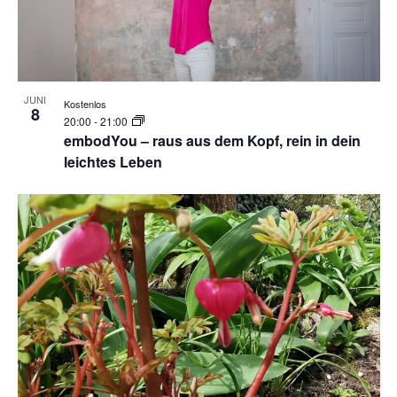
Photo
View
JUNI
Kostenlos
8
20:00
-
21:00
embodYou – raus aus dem Kopf, rein in dein
leichtes Leben