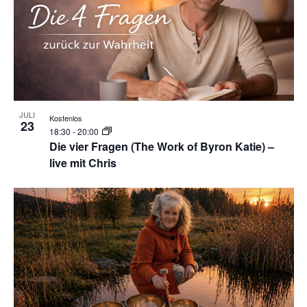
JULI
Kostenlos
23
18:30
-
20:00
Die vier Fragen (The Work of Byron Katie) –
live mit Chris