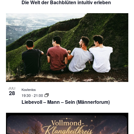
Die Welt der Bachblüten intuitiv erleben
JULI
Kostenlos
28
19:30
-
21:00
Liebevoll – Mann – Sein (Männerforum)