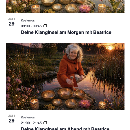
JULI
Kostenlos
29
09:00
-
09:45
Deine Klanginsel am Morgen mit Beatrice
JULI
Kostenlos
29
21:00
-
21:45
Deine Klanginsel am Abend mit Beatrice